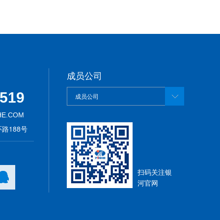
成员公司
1519
成员公司
HE.COM
路188号
扫码关注银
河官网