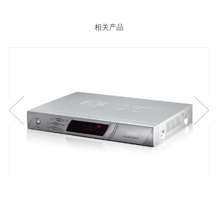
相关产品
1
2
3
4
5
6
7
8
有线标清互动型数字电视接收机