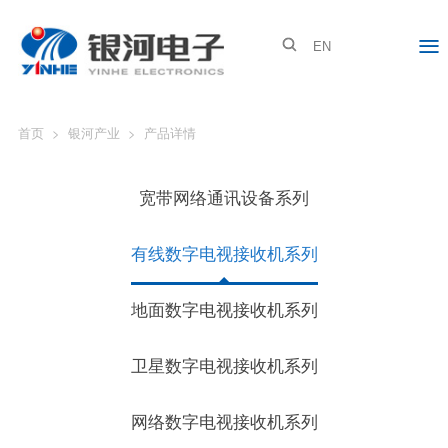
关于银河
银河资讯
银河产业
银河人才
投资者关系

EN
公司简介
公司新闻
新能源
人才战略
股票信息
品牌文化
特种装备
人才培训
公司公告
首页
>
银河产业
>
产品详情
企业印象
智能网络设备
职业发展
投资者关系
宽带网络通讯设备系列
联系我们
人才招聘
公司动态
有线数字电视接收机系列
在线互动
地面数字电视接收机系列
卫星数字电视接收机系列
网络数字电视接收机系列