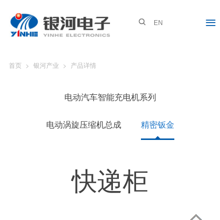
关于银河
银河资讯
银河产业
银河人才
投资者关系

EN
公司简介
公司新闻
新能源
人才战略
股票信息
品牌文化
特种装备
人才培训
公司公告
首页
>
银河产业
>
产品详情
企业印象
智能网络设备
职业发展
投资者关系
电动汽车智能充电机系列
联系我们
人才招聘
公司动态
电动涡旋压缩机总成
精密钣金
在线互动
快递柜